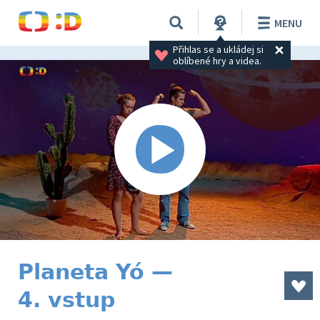
MENU
Přihlas se a ukládej si 
oblíbené hry a videa.
Planeta Yó —
4. vstup