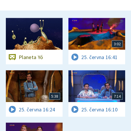
3:02
Planeta Yó
25. června 16:41
5:38
7:14
25. června 16:24
25. června 16:10