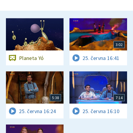
3:02
Planeta Yó
25. června 16:41
5:38
7:14
25. června 16:24
25. června 16:10