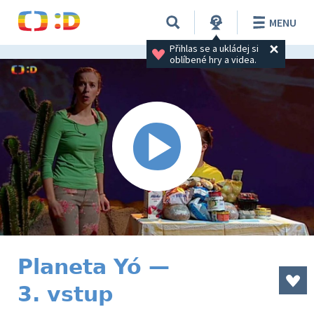
MENU
Přihlas se a ukládej si 
oblíbené hry a videa.
Planeta Yó —
3. vstup