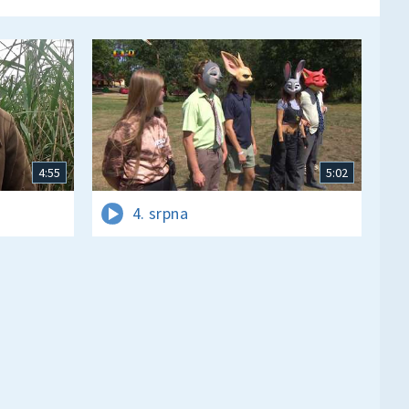
4:55
5:02
4. srpna