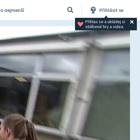
ro nejmenší
Přihlásit se
Přihlas se a ukládej si 
oblíbené hry a videa.