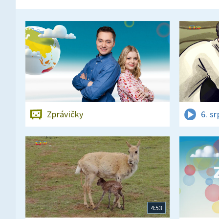
Zprávičky
6. s
4:53