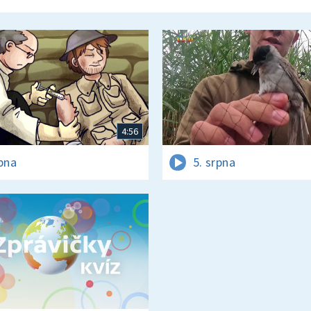
4:56
rpna
5. srpna