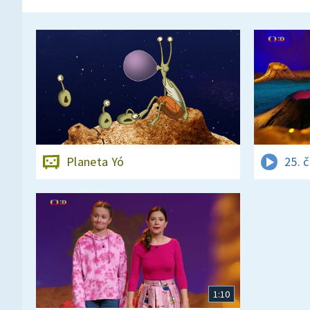
Planeta Yó
25. 
1:10