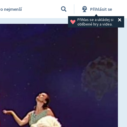
ro nejmenší
Přihlásit se
Přihlas se a ukládej si 
oblíbené hry a videa.