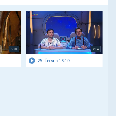
5:38
7:14
25. června 16:10