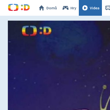
Domů
Hry
Videa