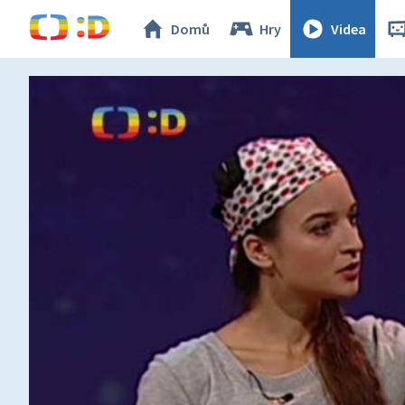
Domů
Hry
Videa