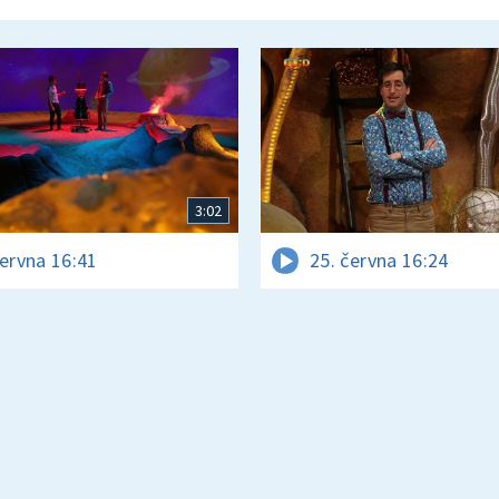
3:02
června 16:41
25. června 16:24