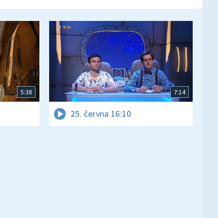
5:38
7:14
25. června 16:10