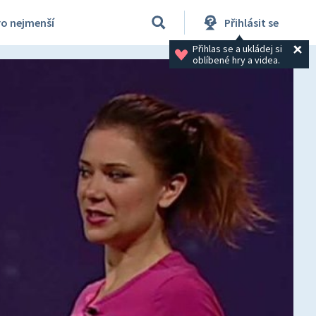
ro nejmenší
Přihlásit se
Přihlas se a ukládej si 
oblíbené hry a videa.