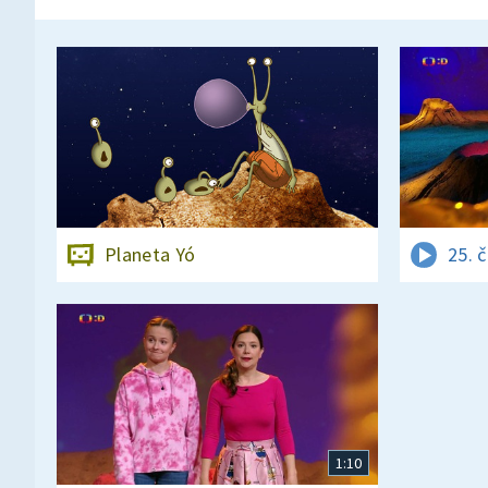
Planeta Yó
25. 
1:10