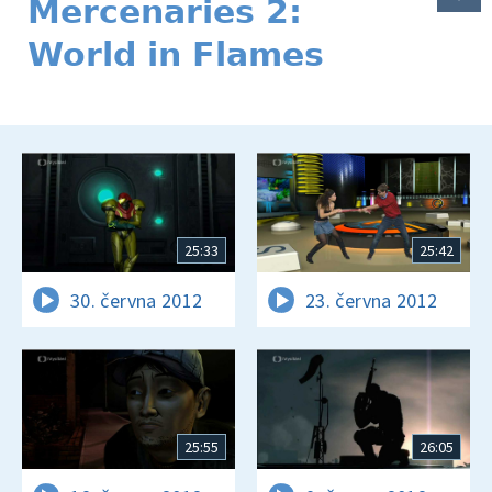
Mercenaries 2:
World in Flames
25:33
25:42
30. června 2012
23. června 2012
25:55
26:05