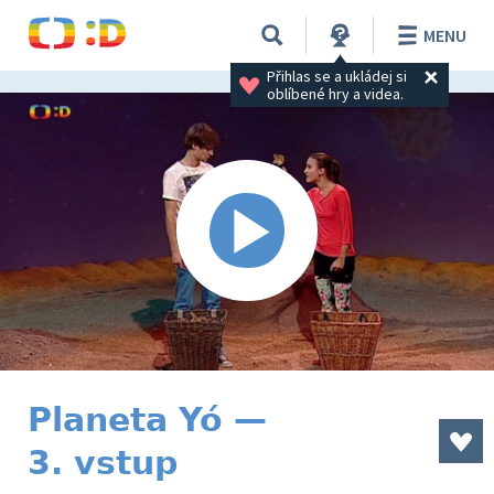
MENU
Přihlas se a ukládej si 
oblíbené hry a videa.
Planeta Yó —
3. vstup