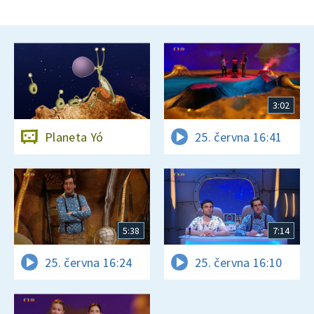
3:02
Planeta Yó
25. června 16:41
5:38
7:14
25. června 16:24
25. června 16:10