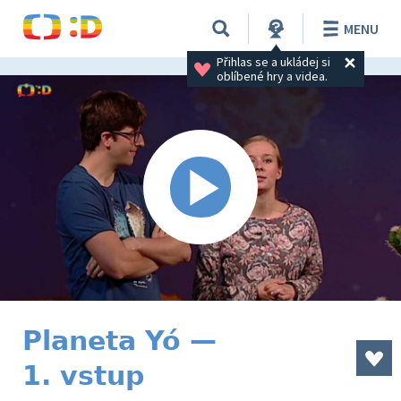
MENU
Přihlas se a ukládej si 
oblíbené hry a videa.
Planeta Yó —
1. vstup