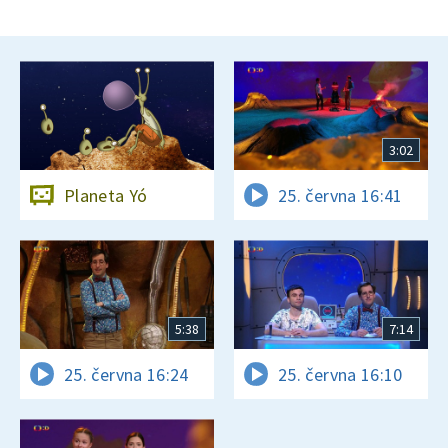
3:02
Planeta Yó
25. června 16:41
5:38
7:14
25. června 16:24
25. června 16:10