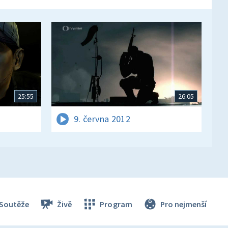
25:55
26:05
9. června 2012
Soutěže
Živě
Program
Pro nejmenší