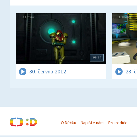
25:33
30. června 2012
23. 
O Déčku
Napište nám
Pro rodiče