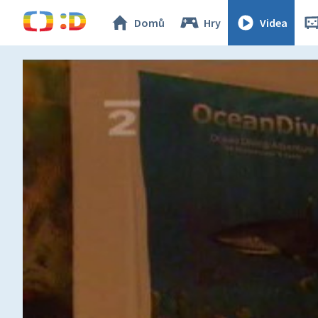
Domů
Hry
Videa