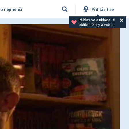
ro nejmenší
Přihlásit se
Přihlas se a ukládej si 
oblíbené hry a videa.