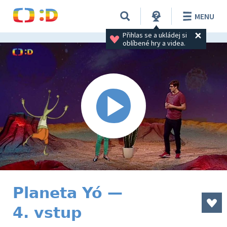
MENU
Přihlas se a ukládej si 
oblíbené hry a videa.
Planeta Yó —
4. vstup