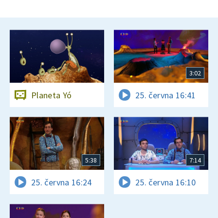
3:02
Planeta Yó
25. června 16:41
5:38
7:14
25. června 16:24
25. června 16:10