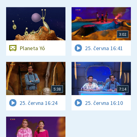
3:02
Planeta Yó
25. června 16:41
5:38
7:14
25. června 16:24
25. června 16:10