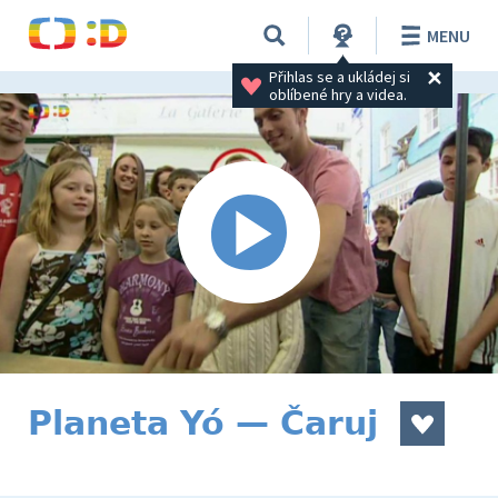
MENU
Přihlas se a ukládej si 
oblíbené hry a videa.
Planeta Yó — Čaruj