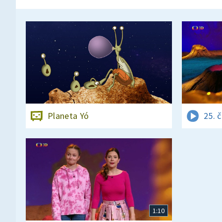
Planeta Yó
25. 
1:10