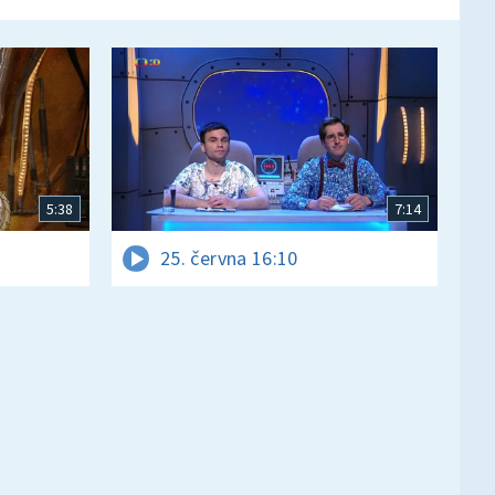
5:38
7:14
25. června 16:10