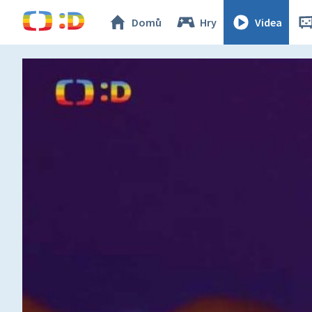
Domů
Hry
Videa