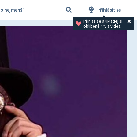
ro nejmenší
Přihlásit se
Přihlas se a ukládej si 
oblíbené hry a videa.