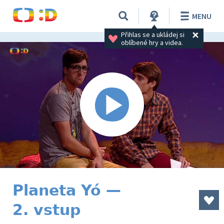
MENU
Přihlas se a ukládej si 
oblíbené hry a videa.
Planeta Yó —
2. vstup