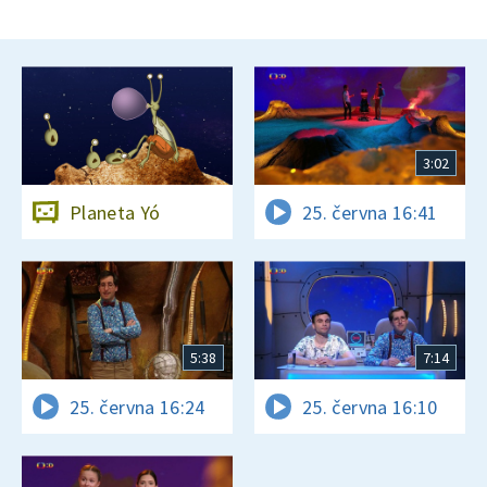
3:02
Planeta Yó
25. června 16:41
5:38
7:14
25. června 16:24
25. června 16:10