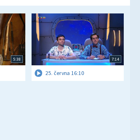
5:38
7:14
25. června 16:10