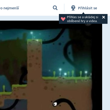
ro nejmenší
Přihlásit se
Přihlas se a ukládej si 
oblíbené hry a videa.