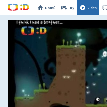
Domů
Hry
Videa