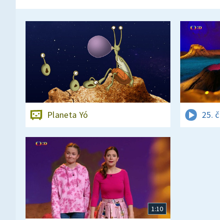
Planeta Yó
25. 
1:10