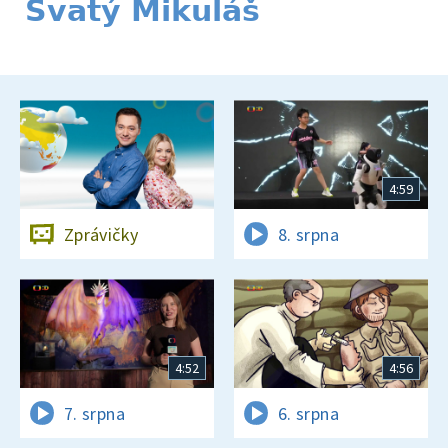
Svatý Mikuláš
4:59
Zprávičky
8. srpna
4:52
4:56
7. srpna
6. srpna