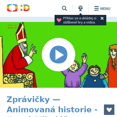
MENU
Přihlas se a ukládej si 
oblíbené hry a videa.
Zprávičky —
Animovaná historie -