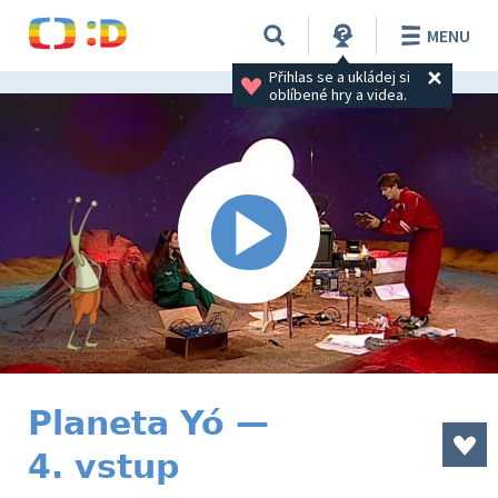
MENU
Přihlas se a ukládej si 
oblíbené hry a videa.
Planeta Yó —
4. vstup