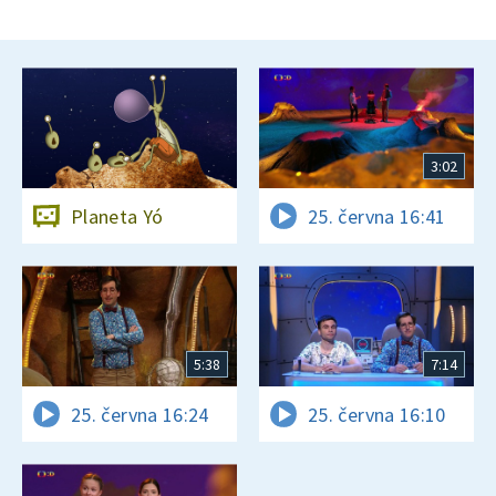
3:02
Planeta Yó
25. června 16:41
5:38
7:14
25. června 16:24
25. června 16:10