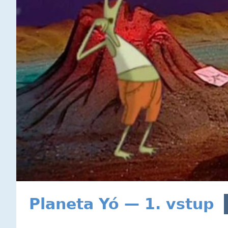
Planeta Yó — 1. vstup