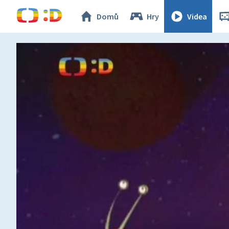
Domů
Hry
Videa