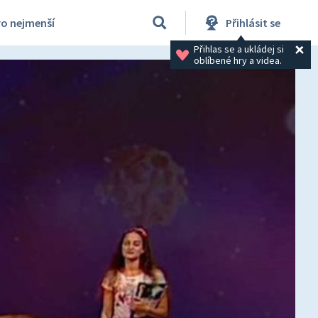
ro nejmenší
Přihlásit se
Přihlas se a ukládej si 
oblíbené hry a videa.