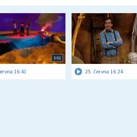
3:02
června 16:41
25. června 16:24