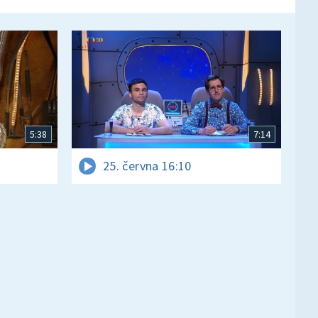
5:38
7:14
25. června 16:10