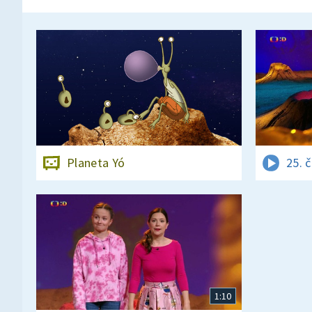
Planeta Yó
25. 
1:10