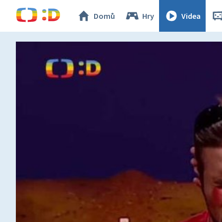
Domů
Hry
Videa