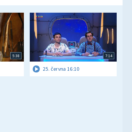
5:38
7:14
25. června 16:10