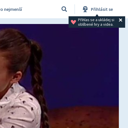
ro nejmenší
Přihlásit se
Přihlas se a ukládej si 
oblíbené hry a videa.