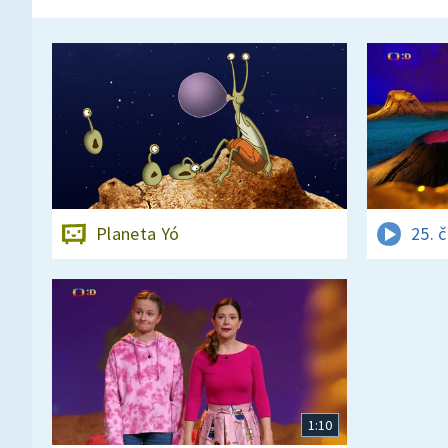
Planeta Yó
25. 
1:10