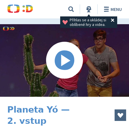
MENU
Přihlas se a ukládej si 
oblíbené hry a videa.
Planeta Yó —
2. vstup