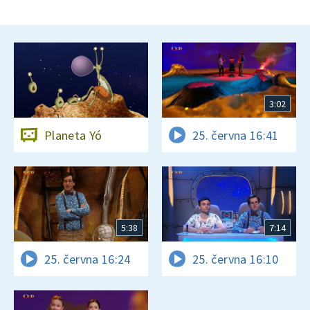
3:02
Planeta Yó
25. června 16:41
5:38
7:14
25. června 16:24
25. června 16:10