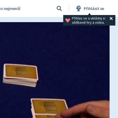
ro nejmenší
Přihlásit se
Přihlas se a ukládej si 
oblíbené hry a videa.