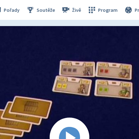
Pořady
Soutěže
Živě
Program
P