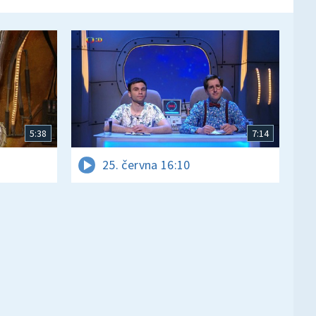
5:38
7:14
25. června 16:10