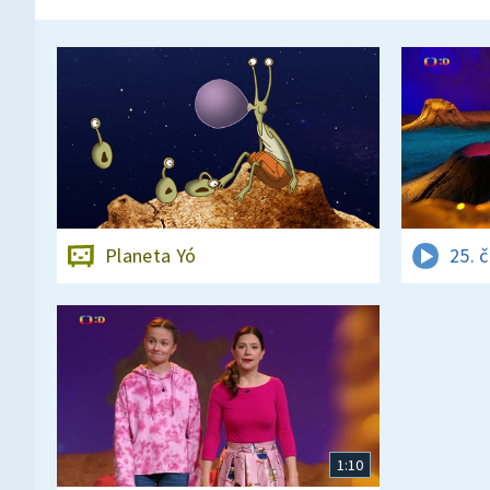
Planeta Yó
25. 
1:10