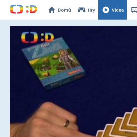
Domů
Hry
Videa