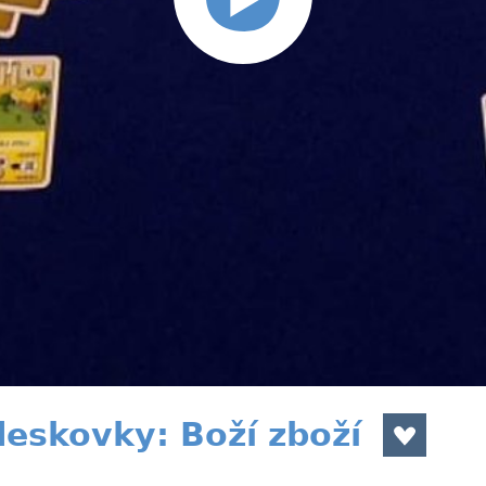
eskovky: Boží zboží