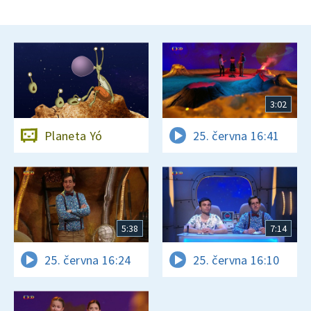
3:02
Planeta Yó
25. června 16:41
5:38
7:14
25. června 16:24
25. června 16:10