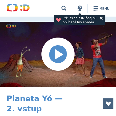
MENU
Přihlas se a ukládej si 
oblíbené hry a videa.
Planeta Yó —
2. vstup