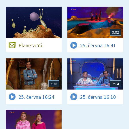
3:02
Planeta Yó
25. června 16:41
5:38
7:14
25. června 16:24
25. června 16:10