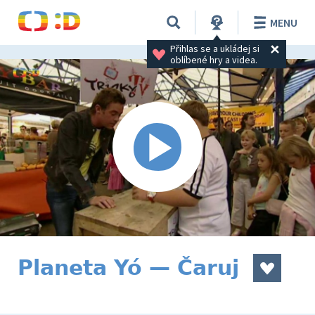
MENU
Přihlas se a ukládej si 
oblíbené hry a videa.
Planeta Yó — Čaruj