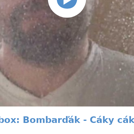
ebox: Bombarďák - Cáky cá