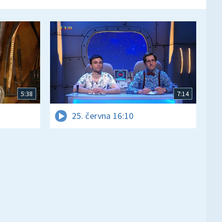
5:38
7:14
25. června 16:10