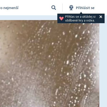
ro nejmenší
Přihlásit se
Přihlas se a ukládej si 
oblíbené hry a videa.