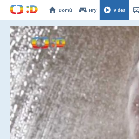
Domů
Hry
Videa