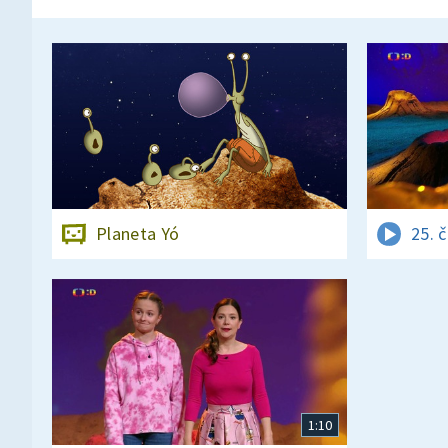
Planeta Yó
25. 
1:10