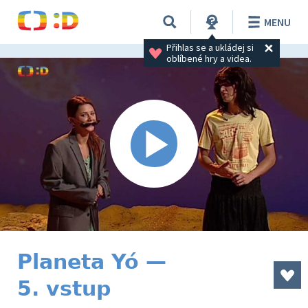
MENU
Přihlas se a ukládej si 
oblíbené hry a videa.
Planeta Yó —
5. vstup