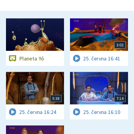
3:02
Planeta Yó
25. června 16:41
5:38
7:14
25. června 16:24
25. června 16:10