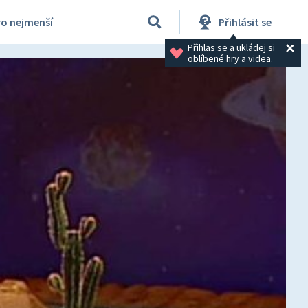
ro nejmenší
Přihlásit se
Přihlas se a ukládej si 
oblíbené hry a videa.