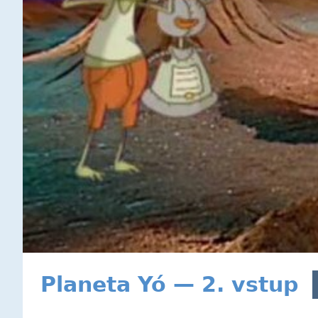
Planeta Yó — 2. vstup