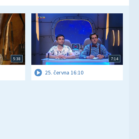
5:38
7:14
25. června 16:10