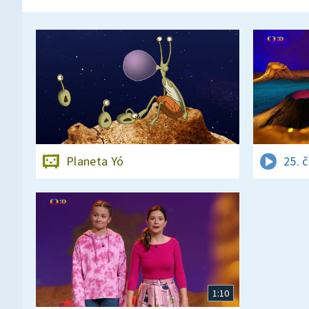
Planeta Yó
25. 
1:10