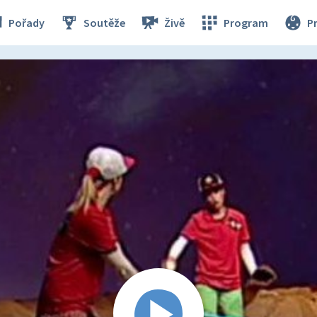
Pořady
Soutěže
Živě
Program
P