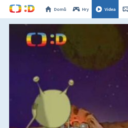
Domů
Hry
Videa