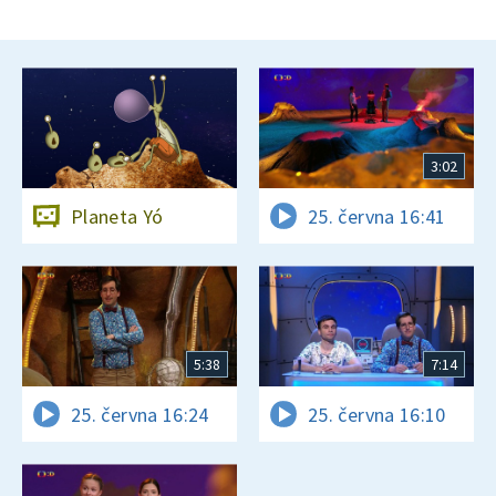
3:02
Planeta Yó
25. června 16:41
5:38
7:14
25. června 16:24
25. června 16:10