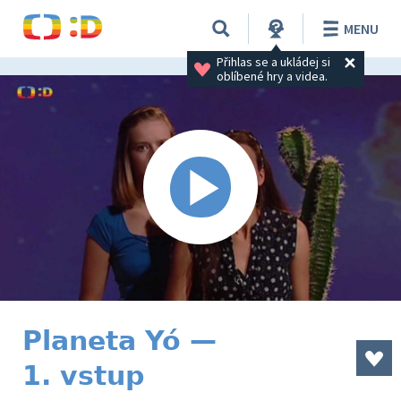
MENU
Přihlas se a ukládej si 
oblíbené hry a videa.
Planeta Yó —
1. vstup