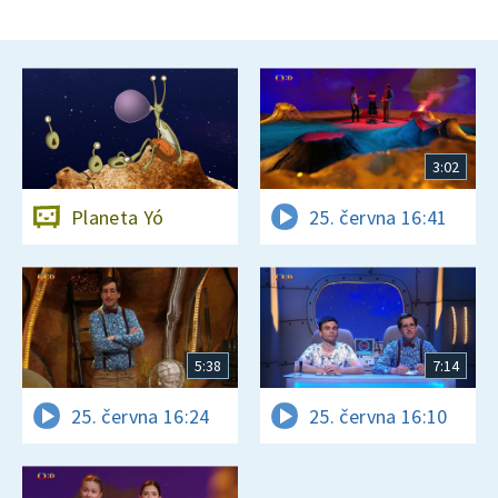
3:02
Planeta Yó
25. června 16:41
5:38
7:14
25. června 16:24
25. června 16:10