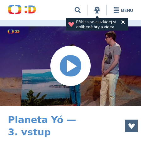
MENU
Přihlas se a ukládej si 
oblíbené hry a videa.
Planeta Yó —
3. vstup