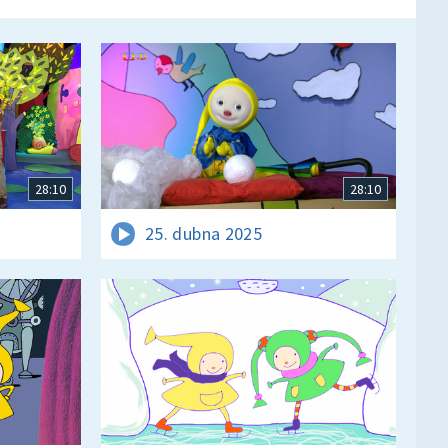
28:10
28:10
25. dubna 2025