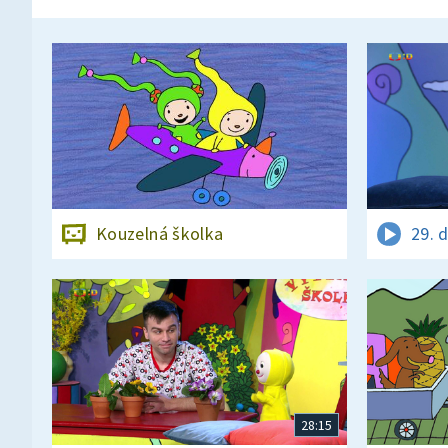
Kouzelná školka
29. 
28:15