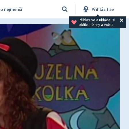
ro nejmenší
Přihlásit se
Přihlas se a ukládej si 
oblíbené hry a videa.