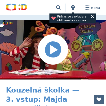
MENU
Přihlas se a ukládej si 
oblíbené hry a videa.
Kouzelná školka —
3. vstup: Majda