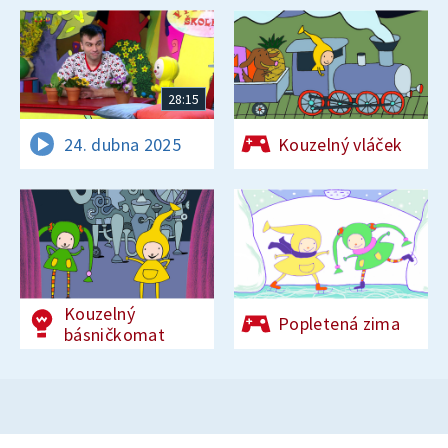
28:15
24. dubna 2025
Kouzelný vláček
Kouzelný
Popletená zima
básničkomat