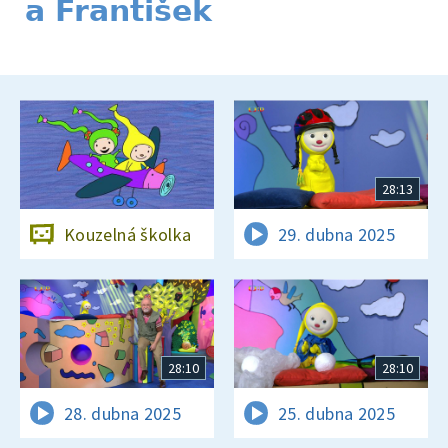
a František
28:13
Kouzelná školka
29. dubna 2025
28:10
28:10
28. dubna 2025
25. dubna 2025