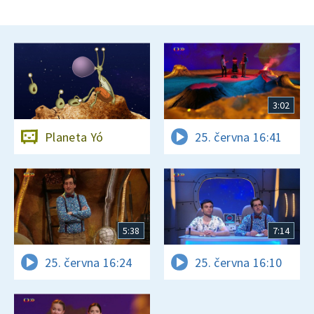
3:02
Planeta Yó
25. června 16:41
5:38
7:14
25. června 16:24
25. června 16:10