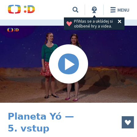
MENU
Přihlas se a ukládej si 
oblíbené hry a videa.
Planeta Yó —
5. vstup