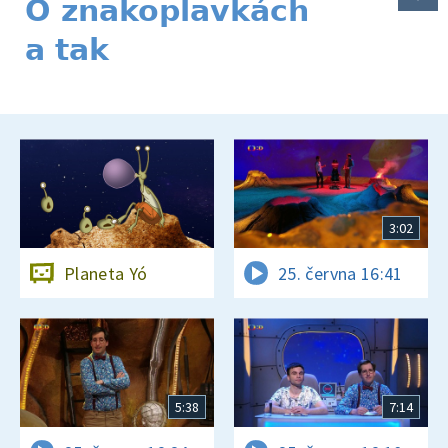
O znakoplavkách
a tak
3:02
Planeta Yó
25. června 16:41
5:38
7:14