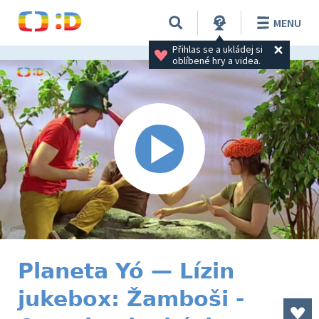
MENU
Přihlas se a ukládej si 
oblíbené hry a videa.
Planeta Yó — Lízin
jukebox: Žamboši -