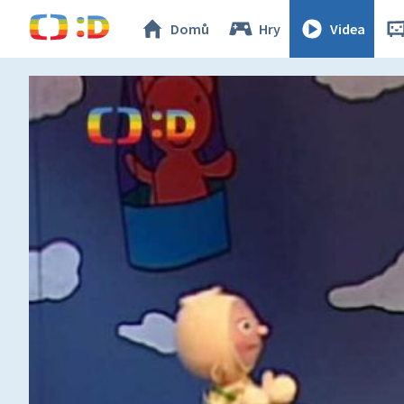
Domů
Hry
Videa