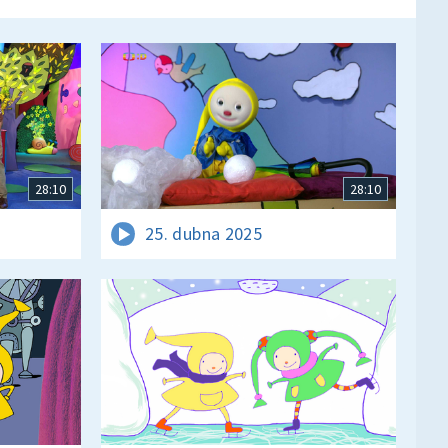
28:10
28:10
25. dubna 2025