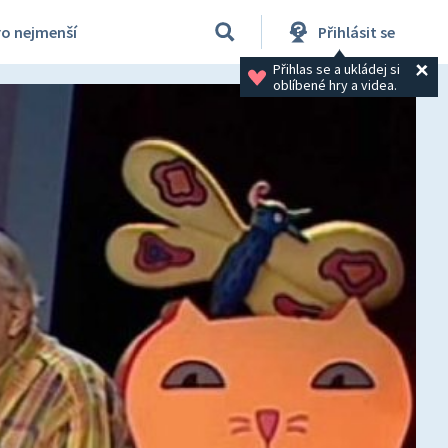
ro nejmenší
Přihlásit se
Přihlas se a ukládej si 
oblíbené hry a videa.