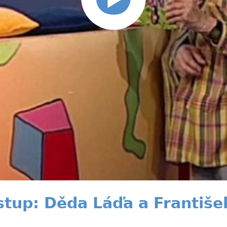
stup: Děda Láďa a Františe