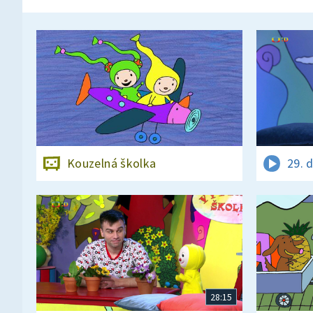
Kouzelná školka
29. 
28:15