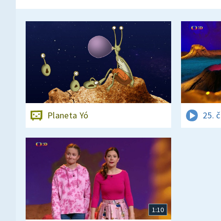
Planeta Yó
25. 
1:10