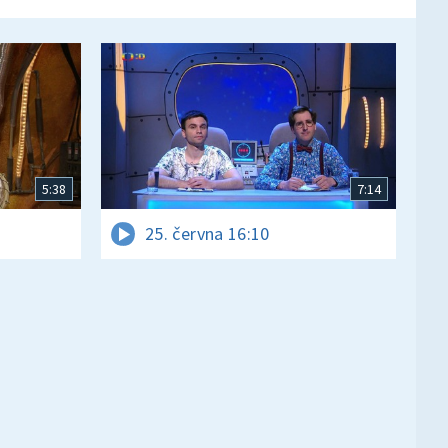
5:38
7:14
25. června 16:10