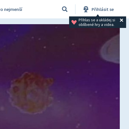
ro nejmenší
Přihlásit se
Přihlas se a ukládej si 
oblíbené hry a videa.