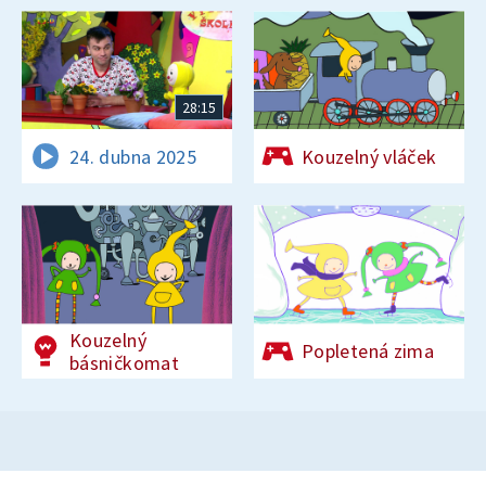
28:15
24. dubna 2025
Kouzelný vláček
Kouzelný
Popletená zima
básničkomat