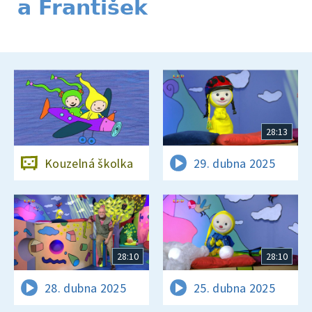
a František
28:13
Kouzelná školka
29. dubna 2025
28:10
28:10
28. dubna 2025
25. dubna 2025