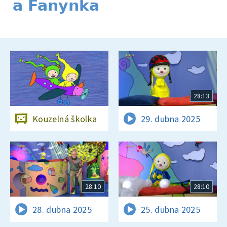
a Fanynka
28:13
Kouzelná školka
29. dubna 2025
28:10
28:10
28. dubna 2025
25. dubna 2025