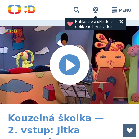
MENU
Přihlas se a ukládej si 
oblíbené hry a videa.
Kouzelná školka —
2. vstup: Jitka