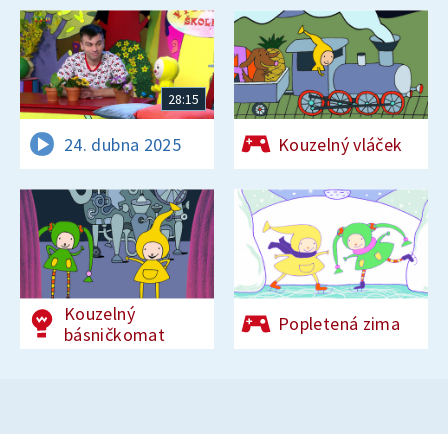
28:15
24. dubna 2025
Kouzelný vláček
Kouzelný
Popletená zima
básničkomat