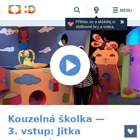
MENU
Přihlas se a ukládej si 
oblíbené hry a videa.
Kouzelná školka —
3. vstup: Jitka