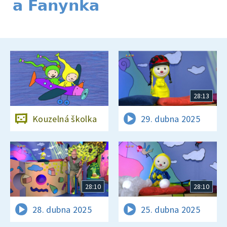
a Fanynka
28:13
Kouzelná školka
29. dubna 2025
28:10
28:10
28. dubna 2025
25. dubna 2025