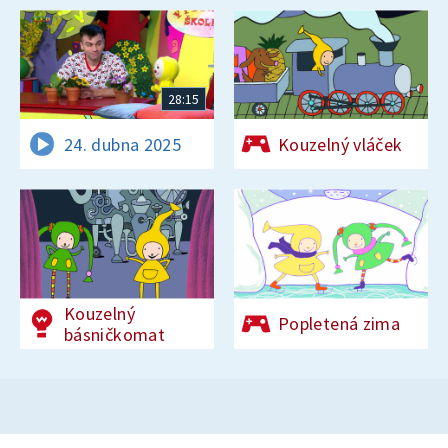
28:15
24. dubna 2025
Kouzelný vláček
Kouzelný
Popletená zima
básničkomat