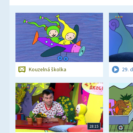
Kouzelná školka
29. 
28:15