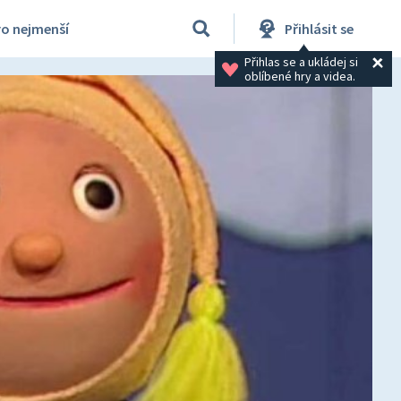
ro nejmenší
Přihlásit se
Přihlas se a ukládej si 
oblíbené hry a videa.