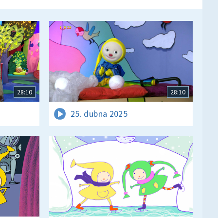
28:10
28:10
25. dubna 2025