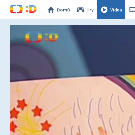
Domů
Hry
Videa