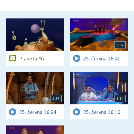
3:02
Planeta Yó
25. června 16:41
5:38
7:14
25. června 16:24
25. června 16:10