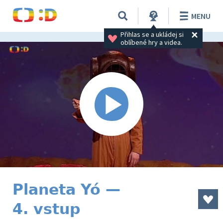
MENU
Přihlas se a ukládej si 
oblíbené hry a videa.
Planeta Yó —
4. vstup