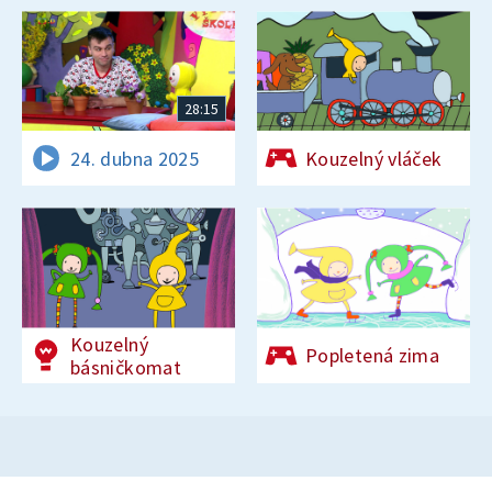
28:15
24. dubna 2025
Kouzelný vláček
Kouzelný
Popletená zima
básničkomat