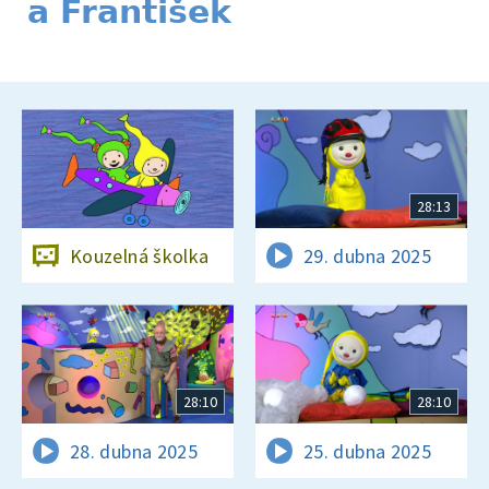
a František
28:13
Kouzelná školka
29. dubna 2025
28:10
28:10
28. dubna 2025
25. dubna 2025