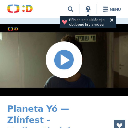
MENU
Přihlas se a ukládej si 
oblíbené hry a videa.
Planeta Yó —
Zlínfest -