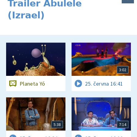
Trailer Abulele
(Izrael)
3:02
Planeta Yó
25. června 16:41
5:38
7:14