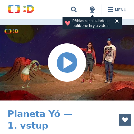
MENU
Přihlas se a ukládej si 
oblíbené hry a videa.
Planeta Yó —
1. vstup