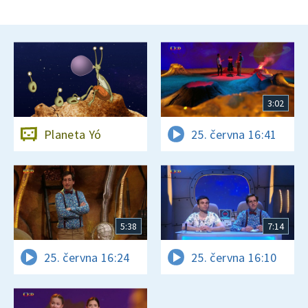
3:02
Planeta Yó
25. června 16:41
5:38
7:14
25. června 16:24
25. června 16:10