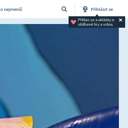
ro nejmenší
Přihlásit se
Přihlas se a ukládej si 
oblíbené hry a videa.