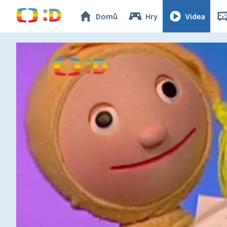
Domů
Hry
Videa