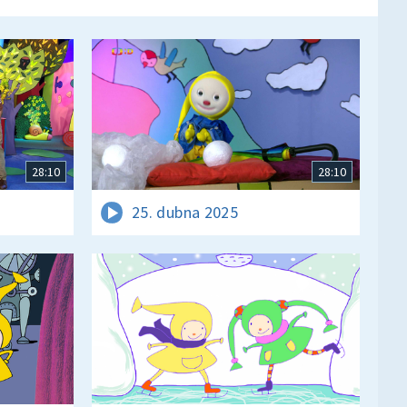
28:10
28:10
25. dubna 2025