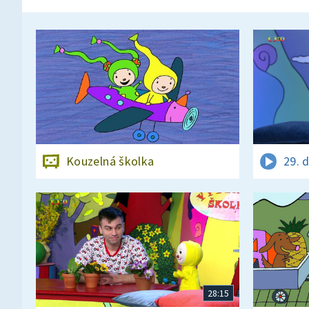
Kouzelná školka
29. 
28:15