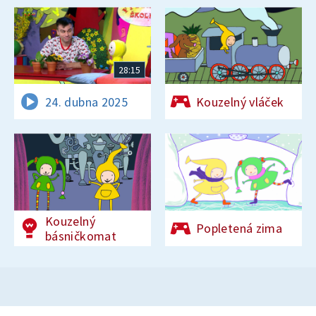
28:15
24. dubna 2025
Kouzelný vláček
Kouzelný
Popletená zima
básničkomat