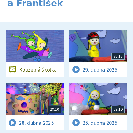
a František
28:13
Kouzelná školka
29. dubna 2025
28:10
28:10
28. dubna 2025
25. dubna 2025