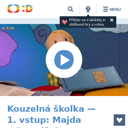
MENU
Přihlas se a ukládej si 
oblíbené hry a videa.
Kouzelná školka —
1. vstup: Majda