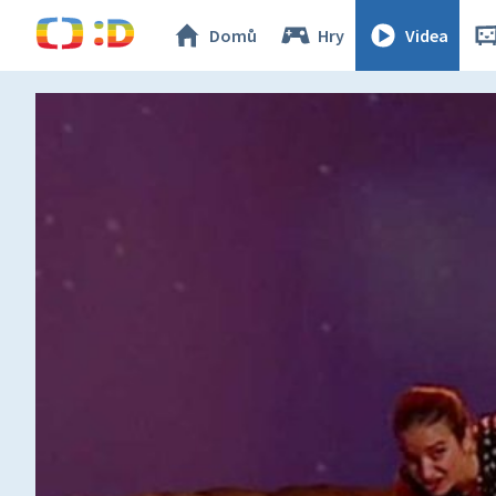
Domů
Hry
Videa