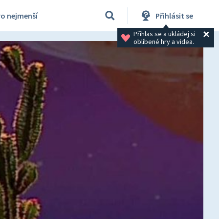
ro nejmenší
Přihlásit se
Přihlas se a ukládej si 
oblíbené hry a videa.