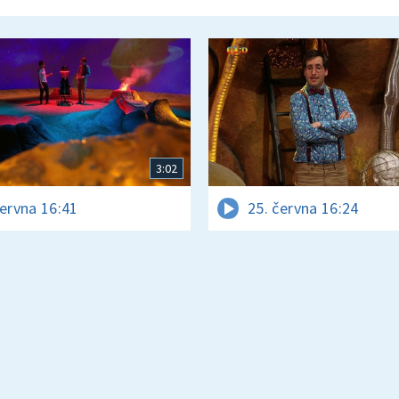
3:02
června 16:41
25. června 16:24