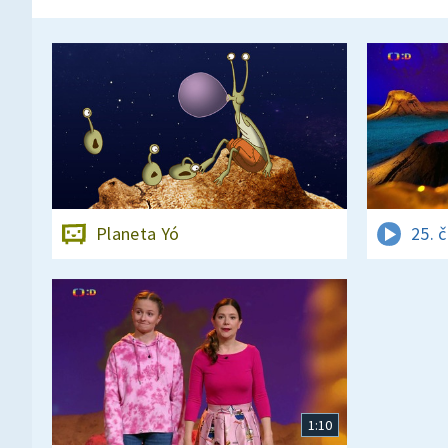
Planeta Yó
25. 
1:10