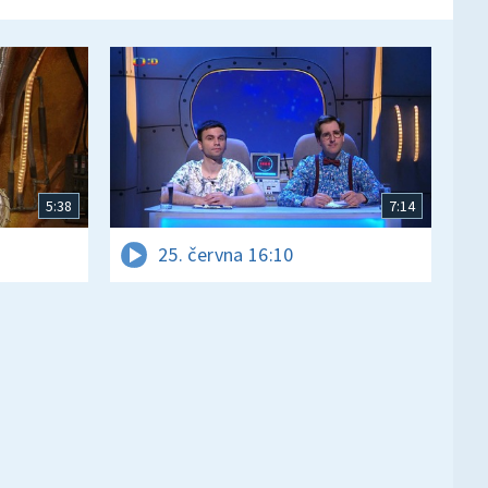
5:38
7:14
25. června 16:10