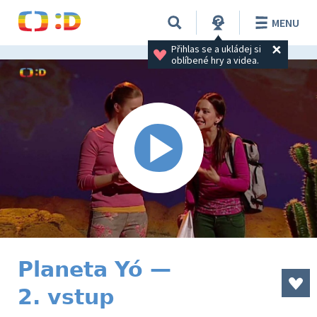
MENU
Přihlas se a ukládej si 
oblíbené hry a videa.
Planeta Yó —
2. vstup