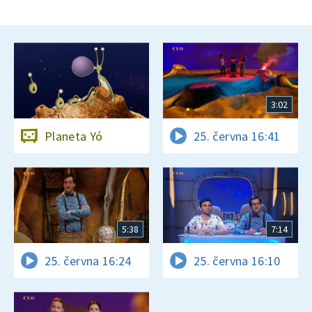
3:02
Planeta Yó
25. června 16:41
5:38
7:14
25. června 16:24
25. června 16:10