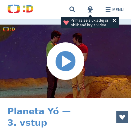
MENU
Přihlas se a ukládej si 
oblíbené hry a videa.
Planeta Yó —
3. vstup