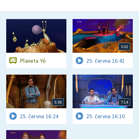
3:02
Planeta Yó
25. června 16:41
5:38
7:14
25. června 16:24
25. června 16:10