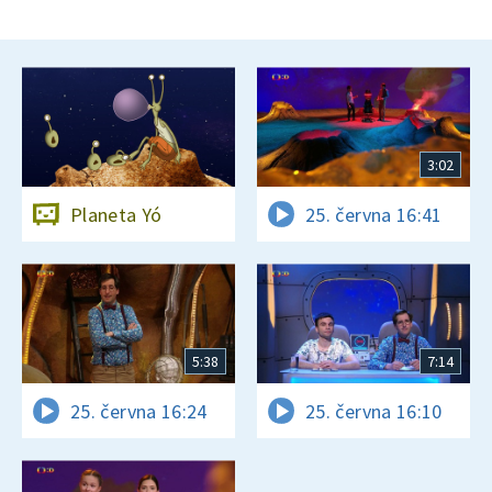
3:02
Planeta Yó
25. června 16:41
5:38
7:14
25. června 16:24
25. června 16:10