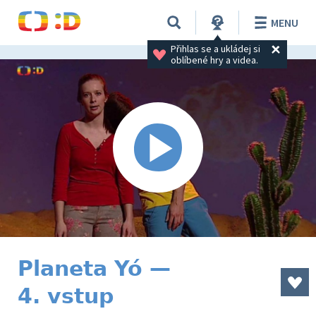
MENU
Přihlas se a ukládej si 
oblíbené hry a videa.
Planeta Yó —
4. vstup