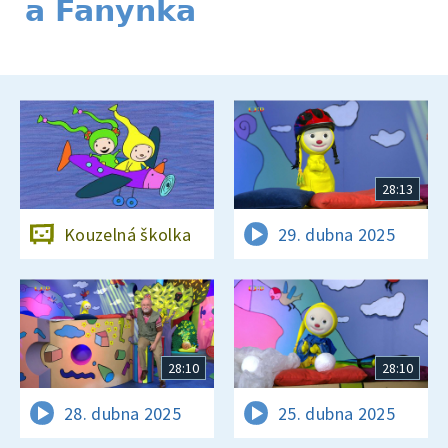
a Fanynka
28:13
Kouzelná školka
29. dubna 2025
28:10
28:10
28. dubna 2025
25. dubna 2025