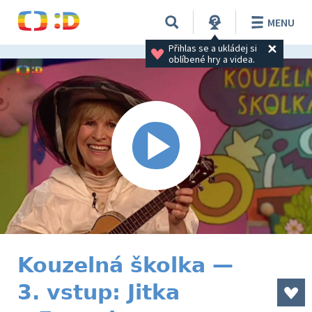
MENU
Přihlas se a ukládej si 
oblíbené hry a videa.
Kouzelná školka —
3. vstup: Jitka