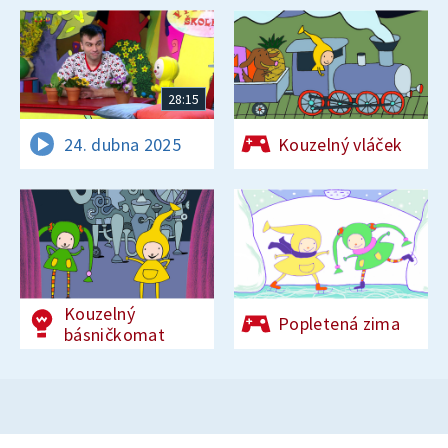
28:15
24. dubna 2025
Kouzelný vláček
Kouzelný
Popletená zima
básničkomat