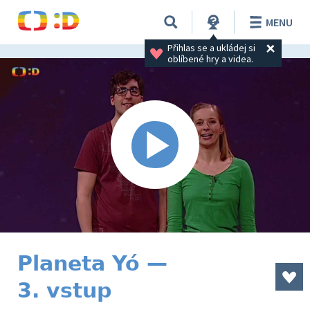
MENU
Přihlas se a ukládej si 
oblíbené hry a videa.
Planeta Yó —
3. vstup