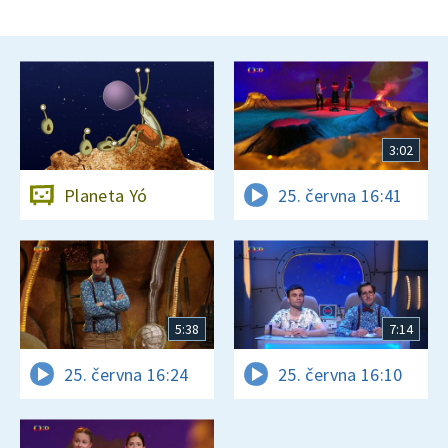
3:02
Planeta Yó
25. června 16:41
5:38
7:14
25. června 16:24
25. června 16:10