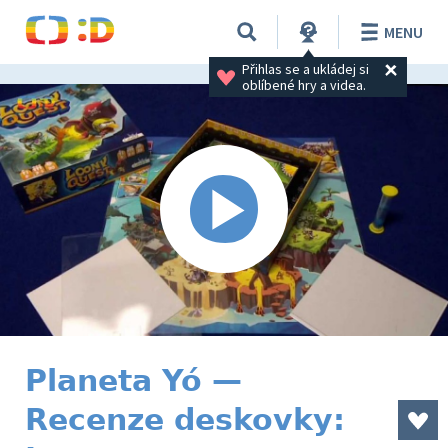
MENU
Přihlas se a ukládej si 
oblíbené hry a videa.
Planeta Yó —
Recenze deskovky: